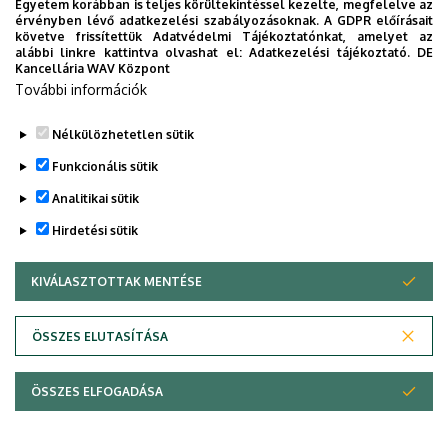
Egyetem korábban is teljes körültekintéssel kezelte, megfelelve az
érvényben lévő adatkezelési szabályozásoknak. A GDPR előírásait
Tananyagfejlesztők
követve frissítettük Adatvédelmi Tájékoztatónkat, amelyet az
alábbi linkre kattintva olvashat el:
Adatkezelési tájékoztató.
DE
Nyilvánosság
Kancellária WAV Központ
További információk
Elérhetőség
Nélkülözhetetlen sütik
Legutóbbi frissítés:
2023. 01. 26. 17:57
Funkcionális sütik
Analitikai sütik
Hirdetési sütik
KIVÁLASZTOTTAK MENTÉSE
WITHDRAW CONSENT
Adatvédelem
Adatvédelem
ÖSSZES ELUTASÍTÁSA
Technikai információk
ÖSSZES ELFOGADÁSA
Copyright © 2026 Unideb