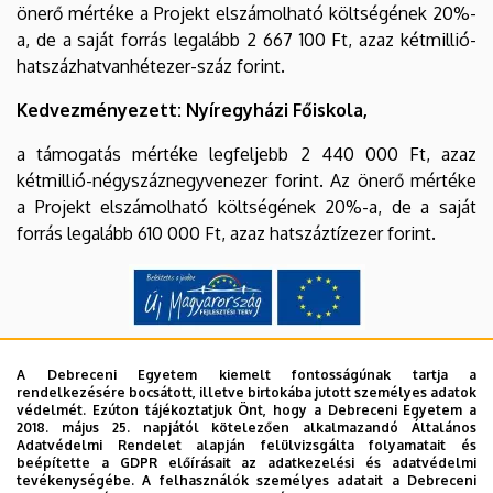
önerő mértéke a Projekt elszámolható költségének 20%-
a, de a saját forrás legalább 2 667 100 Ft, azaz kétmillió-
hatszázhatvanhétezer-száz forint.
Kedvezményezett: Nyíregyházi Főiskola,
a támogatás mértéke legfeljebb 2 440 000 Ft, azaz
kétmillió-négyszáznegyvenezer forint. Az önerő mértéke
a Projekt elszámolható költségének 20%-a, de a saját
forrás legalább 610 000 Ft, azaz hatszáztízezer forint.
A Debreceni Egyetem kiemelt fontosságúnak tartja a
rendelkezésére bocsátott, illetve birtokába jutott személyes adatok
Projektmenedzsment
védelmét. Ezúton tájékoztatjuk Önt, hogy a Debreceni Egyetem a
2018. május 25. napjától kötelezően alkalmazandó Általános
Konzorciumi tagok
Adatvédelmi Rendelet alapján felülvizsgálta folyamatait és
beépítette a GDPR előírásait az adatkezelési és adatvédelmi
tevékenységébe. A felhasználók személyes adatait a Debreceni
Tananyagok