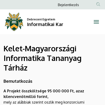
Kelet-
Ugrás
Anonim
Bejelentkezés
a
Felhasználói
Magyarországi
tartalomra
fiók
Debreceni Egyetem
Informatika
Informatikai Kar
menüje
Tananyag
Tárház
Kelet-Magyarországi
|
Informatika Tananyag
Informatikai
Tárház
Kar
Bemutatkozás
A Projekt összköltsége 95 000 000 Ft, azaz
kilencvenötmillió forint,
mely az alábbiak szerint oszlik meg konzorciumi