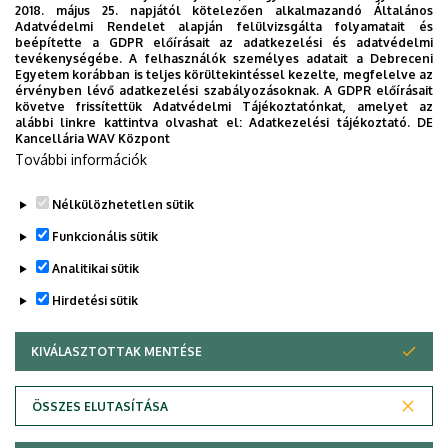
LEGO Manufacturing Kft.
2018. május 25. napjától kötelezően alkalmazandó Általános
Adatvédelmi Rendelet alapján felülvizsgálta folyamatait és
Schönherz Iskolaszövetkezet
beépítette a GDPR előírásait az adatkezelési és adatvédelmi
tevékenységébe. A felhasználók személyes adatait a Debreceni
Nebu Hungary Kft.
Egyetem korábban is teljes körültekintéssel kezelte, megfelelve az
érvényben lévő adatkezelési szabályozásoknak. A GDPR előírásait
IT Services Hungary Kft.
követve frissítettük Adatvédelmi Tájékoztatónkat, amelyet az
alábbi linkre kattintva olvashat el:
Adatkezelési tájékoztató.
DE
Kancellária WAV Központ
NBSZ Nemzeti Kibervédelmi Intézet
További információk
Ro-Sys Software Kft.
Nélkülözhetetlen sütik
Legutóbbi frissítés:
2023. 01. 26. 17:51
Funkcionális sütik
Analitikai sütik
Hirdetési sütik
KIVÁLASZTOTTAK MENTÉSE
WITHDRAW CONSENT
Adatvédelem
Adatvédelem
ÖSSZES ELUTASÍTÁSA
Technikai információk