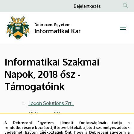
Informatikai
Ugrás
Anonim
Bejelentkezés
a
Felhasználói
Szakmai
tartalomra
fiók
Debreceni Egyetem
Napok,
Informatikai Kar
menüje
2018
ősz
Informatikai Szakmai
-
Napok, 2018 ősz -
Támogatóink
Támogatóink
|
Informatikai
Loxon Solutions Zrt.
Kar
NI Hungary Kft
A Debreceni Egyetem kiemelt fontosságúnak tartja a
DataExpert Services Kft
rendelkezésére bocsátott, illetve birtokába jutott személyes adatok
védelmét. Ezúton tájékoztatjuk Önt, hogy a Debreceni Egyetem a