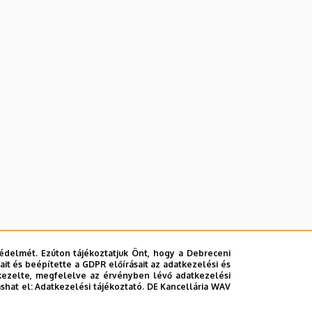
édelmét. Ezúton tájékoztatjuk Önt, hogy a Debreceni
it és beépítette a GDPR előírásait az adatkezelési és
kezelte, megfelelve az érvényben lévő adatkezelési
ashat el:
Adatkezelési tájékoztató.
DE Kancellária WAV