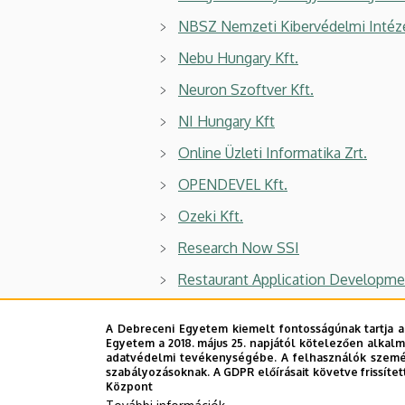
NBSZ Nemzeti Kibervédelmi Intéz
Nebu Hungary Kft.
Neuron Szoftver Kft.
NI Hungary Kft
Online Üzleti Informatika Zrt.
OPENDEVEL Kft.
Ozeki Kft.
Research Now SSI
Restaurant Application Developmen
Ro-Sys Software Kft.
A Debreceni Egyetem kiemelt fontosságúnak tartja a
SAP Hungary Kft.
Egyetem a 2018. május 25. napjától kötelezően alkalm
adatvédelmi tevékenységébe. A felhasználók személ
SAS Institute Kft.
szabályozásoknak. A GDPR előírásait követve frissítet
Központ