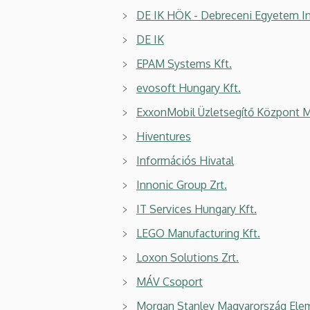
DE IK HÖK - Debreceni Egyetem In
DE IK
EPAM Systems Kft.
evosoft Hungary Kft.
ExxonMobil Üzletsegítő Központ M
Hiventures
Információs Hivatal
Innonic Group Zrt.
IT Services Hungary Kft.
LEGO Manufacturing Kft.
Loxon Solutions Zrt.
MÁV Csoport
Morgan Stanley Magyarország Elem