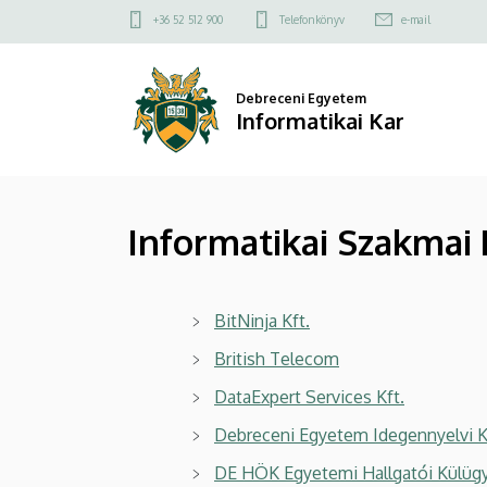
Informatikai
Ugrás
Felső
+36 52 512 900
Telefonkönyv
e-mail
a
kapcsolat
Szakmai
tartalomra
menü
Napok,
Debreceni Egyetem
Informatikai Kar
2018
ősz
Informatikai Szakmai 
-
Résztvevő
BitNinja Kft.
cégek
British Telecom
|
DataExpert Services Kft.
Informatikai
Debreceni Egyetem Idegennyelvi 
Kar
DE HÖK Egyetemi Hallgatói Külügy