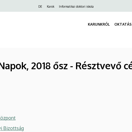
Felső
DE
Karok
Informatikai doktori iskola
navigáció
KARUNKRÓL
OKTATÁS
Napok, 2018 ősz - Résztvevő c
Központ
i Bizottság