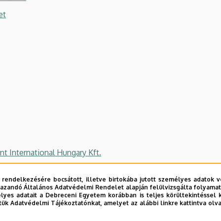
et
t International Hungary Kft.
 rendelkezésére bocsátott, illetve birtokába jutott személyes adatok v
azandó Általános Adatvédelmi Rendelet alapján felülvizsgálta folyamata
yes adatait a Debreceni Egyetem korábban is teljes körültekintéssel 
tük Adatvédelmi Tájékoztatónkat, amelyet az alábbi linkre kattintva olv