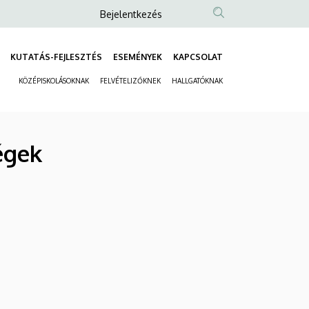
Anonim
Bejelentkezés
Felhasználói
fiók
KUTATÁS-FEJLESZTÉS
ESEMÉNYEK
KAPCSOLAT
Fő
menüje
KÖZÉPISKOLÁSOKNAK
FELVÉTELIZŐKNEK
HALLGATÓKNAK
navigáció
Másodlagos
navigáció
égek