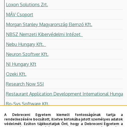
Loxon Solutions Zrt.
MÁV Csoport
Morgan Stanley Magyarország Elemző Kft.
NBSZ Nemzeti Kibervédelmi Intézet
Nebu Hungary Kft.
Neuron Szoftver Kft.
NI Hungary Kft
Ozeki Kft.
Research Now SSI
Restaurant Application Development International Hungary 
Ro-Sys Software Kft.
SAP Hungary Kft.
A Debreceni Egyetem kiemelt fontosságúnak tartja a
rendelkezésére bocsátott, illetve birtokába jutott személyes adatok
Schönherz Iskolaszövetkezet
védelmét. Ezúton tájékoztatjuk Önt, hogy a Debreceni Egyetem a