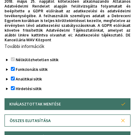
2018. május 25. napjától kötelezően alkalmazandó Általános
Tigra Kft.
Adatvédelmi Rendelet alapján felülvizsgálta folyamatait és
beépítette a GDPR előírásait az adatkezelési és adatvédelmi
tevékenységébe. A felhasználók személyes adatait a Debreceni
Tungsram Operations Kft
Egyetem korábban is teljes körültekintéssel kezelte, megfelelve az
érvényben lévő adatkezelési szabályozásoknak. A GDPR előírásait
Web-Server Kft.
követve frissítettük Adatvédelmi Tájékoztatónkat, amelyet az
alábbi linkre kattintva olvashat el:
Adatkezelési tájékoztató.
DE
Kancellária WAV Központ
Útmutató a standokhoz
További információk
Nélkülözhetetlen sütik
Legutóbbi frissítés:
2023. 01. 26. 17:51
Funkcionális sütik
Analitikai sütik
Hirdetési sütik
KIVÁLASZTOTTAK MENTÉSE
WITHDRAW CONSENT
Adatvédelem
Adatvédelem
ÖSSZES ELUTASÍTÁSA
Technikai információk