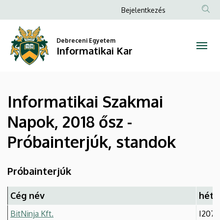
Informatikai
Ugrás
Anonim
Bejelentkezés
a
Felhasználói
Szakmai
tartalomra
fiók
Debreceni Egyetem
Napok,
Informatikai Kar
menüje
2018
ősz
Informatikai Szakmai
-
Napok, 2018 ősz -
Próbainterjúk,
Próbainterjúk, standok
standok
|
Próbainterjúk
Informatikai
Cég név
hétf
Kar
BitNinja Kft.
I207