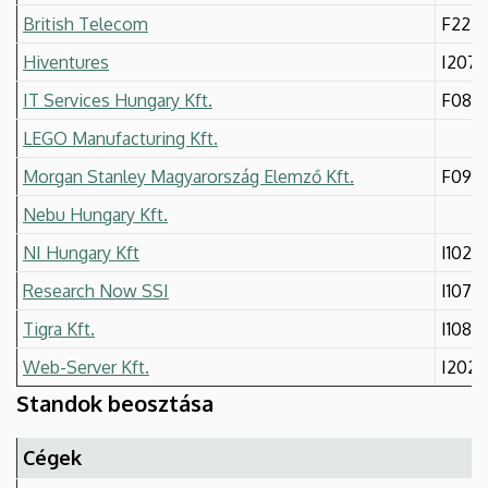
British Telecom
F22
Hiventures
I207
IT Services Hungary Kft.
F08
LEGO Manufacturing Kft.
Morgan Stanley Magyarország Elemző Kft.
F09
Nebu Hungary Kft.
NI Hungary Kft
I102
Research Now SSI
I107
Tigra Kft.
I108
Web-Server Kft.
I202
Standok beosztása
Cégek