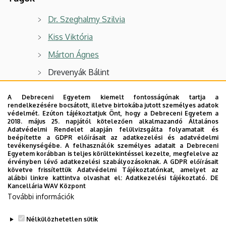
Dr. Szeghalmy Szilvia
Kiss Viktória
Márton Ágnes
Drevenyák Bálint
A Debreceni Egyetem kiemelt fontosságúnak tartja a
Hasznos linkek
rendelkezésére bocsátott, illetve birtokába jutott személyes adatok
védelmét. Ezúton tájékoztatjuk Önt, hogy a Debreceni Egyetem a
A Debreceni Egyetem
oldala
a
2018. május 25. napjától kötelezően alkalmazandó Általános
Adatvédelmi Rendelet alapján felülvizsgálta folyamatait és
fogyatékossággal élőknek.
beépítette a GDPR előírásait az adatkezelési és adatvédelmi
tevékenységébe. A felhasználók személyes adatait a Debreceni
A Debreceni Egyetem Hallgatói
Egyetem korábban is teljes körültekintéssel kezelte, megfelelve az
érvényben lévő adatkezelési szabályozásoknak. A GDPR előírásait
Esélyegyenlőséget és Egyenlő Bánásmódot
követve frissítettük Adatvédelmi Tájékoztatónkat, amelyet az
Biztosító Szabályzata
alábbi linkre kattintva olvashat el:
Adatkezelési tájékoztató.
DE
Kancellária WAV Központ
DE Mentálhigiénés és Esélyegyenlőségi
További információk
Központ
Nélkülözhetetlen sütik