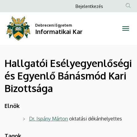
Hallgatói
Ugrás
Anonim
Bejelentkezés
a
Felhasználói
Esélyegyenlőségi
tartalomra
fiók
Debreceni Egyetem
és
Informatikai Kar
menüje
Egyenlő
Bánásmód
Hallgatói Esélyegyenlőségi
Kari
és Egyenlő Bánásmód Kari
Bizottsága
Bizottsága
|
Informatikai
Elnök
Kar
Dr. Ispány Márton
oktatási dékánhelyettes
Tagok