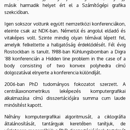
másik harmadik helyet ért el a Számítógépi grafika
szekcióban.
Igen sokszor voltunk együtt nemzetközi konferenciákon,
eleinte csak az NDK-ban. Németül és angolul előadó és
vitaképes volt. Szinte mindig olyan témával lépett fel,
amelyik felkeltette a hallgatóság érdeklődését. Fél évig
Rostockban is tanult. 1988-ban Kühlungsbornban a Digra
’88 konferencián a Hidden line problem in the case of a
body consisting of two konvex polyhedra című
dolgozatával elnyerte a konferencia különdíját.
2006-ban PhD tudományos fokozatot szerzett. A
centrálaxonometrikus leképezés komputergrafikai
alkalmazása című disszertációjára summa cum laude
minősítést kapott.
Néhány komputergrafikai algoritmusát, a ciklográfia
általánosítását, tantárgyak keretében tanítjuk, de