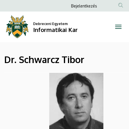
Dr.
Ugrás
Anonim
Bejelentkezés
a
Felhasználói
Schwarcz
tartalomra
fiók
Debreceni Egyetem
Tibor
Informatikai Kar
menüje
|
Informatikai
Dr. Schwarcz Tibor
Kar