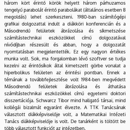
három kört érintő körök helyett három párhuzamos
tengelyű parabolát érintő parabolákat (általános esetben 8
megoldás) lehet szerkeszteni. 1980-ban számítógépi
grafikai dolgozattal indult a diákköri konferencián és a
Másodrendű felületek ábrázolása és síkmetszése
számítástechnikai eszközökkel című dolgozatával
nívódíjban részesült és abban, hogy a dolgozatát
nyomtatásban megjelentették. Ez egy nagyon értékes
munka volt. Sok, ma forgalomban lévő szoftver se tudja
kezelni az érintősíkok által kimetszett görbe vonalat a
hiperbolikus felületen az érintési pontban. Ennek a
témának a továbbfejlesztése volt 1984-ben megvédett
Másodrendű felületek ábrázolása és áthatása
számítástechnikai eszközökkel című egyetemi doktori
disszertációja. Schwarcz Tibor mind hallgató társai, mind
kollégái bizalmát egyaránt élvezte. A TTK Tanácsának
választott diákképviselője volt, a Matematikai Intézeti
Tanács diákképviselője is volt. De tanárként is töltött be
több választott funkciót az intézetben.