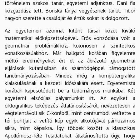
történelem szakos tanár, egyetemi adjunktus. Dani fia
közgazdász lett, Boriska lánya vegyésznek tanul. Tibor
nagyon szerette a családját és értük sokat is dolgozott.
Az egyetemen azonnal kitűnt társai közül kiváló
matematikai előképzettségével. Erős vonzódása volt a
geometriai problémákhoz; különösen a szintetikus
vonatkozásúakhoz. Már hallgató korában figyelemre
méltó eredményeket ért el az ábrázoló geometriai
eljárások kutatásában és számítógéppel támogatott
tanulmányozásában. Mindez még a komputergrafika
kialakulásának a kezdeti időszakára esett. Egyetemista
korában kapcsolódott be a tudományos munkába. Két
egyetemi elsődíjas pályamunkát írt. Az egyiket a
ciklografikus leképezés általánosításáról, nevezetesen a
végtelentávoli sík C-köréből, mint centrumból vetítette a
tér pontjait a vetítő kúp egyik alkotójával párhuzamos
síkra, mint képsíkra. Így többek között a klasszikus
Apollóniosz-féle feladatokat általánosította úgy, hogy