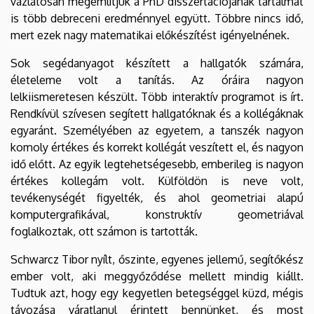
vázlatosan megemlítjük a PhD disszertációjának tartalmát
is több debreceni eredménnyel együtt. Többre nincs idő,
mert ezek nagy matematikai előkészítést igényelnének.
Sok segédanyagot készített a hallgatók számára,
életeleme volt a tanítás. Az óráira nagyon
lelkiismeretesen készült. Több interaktív programot is írt.
Rendkívül szívesen segített hallgatóknak és a kollégáknak
egyaránt. Személyében az egyetem, a tanszék nagyon
komoly értékes és korrekt kollégát veszített el, és nagyon
idő előtt. Az egyik legtehetségesebb, emberileg is nagyon
értékes kollegám volt. Külföldön is neve volt,
tevékenységét figyelték, és ahol geometriai alapú
komputergrafikával, konstruktív geometriával
foglalkoztak, ott számon is tartották.
Schwarcz Tibor nyílt, őszinte, egyenes jellemű, segítőkész
ember volt, aki meggyőződése mellett mindig kiállt.
Tudtuk azt, hogy egy kegyetlen betegséggel küzd, mégis
távozása váratlanul érintett bennünket, és most