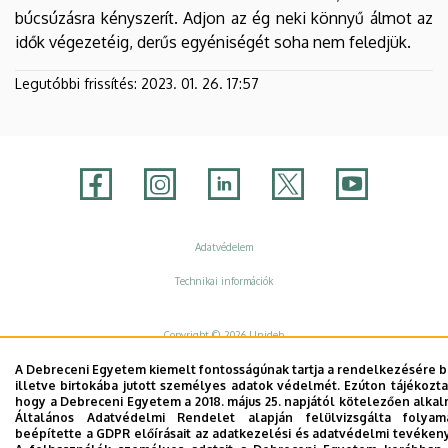
búcsúzásra kényszerít. Adjon az ég neki könnyű álmot az
idők végezetéig, derűs egyéniségét soha nem feledjük.
Legutóbbi frissítés:
2023. 01. 26. 17:57
Adatvédelem
Adatvédelem
Technikai információk
Copyright © 2026 Unideb
A Debreceni Egyetem kiemelt fontosságúnak tartja a rendelkezésére b
illetve birtokába jutott személyes adatok védelmét. Ezúton tájékozta
hogy a Debreceni Egyetem a 2018. május 25. napjától kötelezően alk
Általános Adatvédelmi Rendelet alapján felülvizsgálta folyam
beépítette a GDPR előírásait az adatkezelési és adatvédelmi tevéke