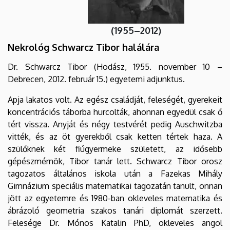
(1955–2012)
Nekrológ Schwarcz Tibor halálára
Dr. Schwarcz Tibor (Hodász, 1955. november 10 –
Debrecen, 2012. február 15.) egyetemi adjunktus.
Apja lakatos volt. Az egész családját, feleségét, gyerekeit
koncentrációs táborba hurcolták, ahonnan egyedül csak ő
tért vissza. Anyját és négy testvérét pedig Auschwitzba
vitték, és az öt gyerekből csak ketten tértek haza. A
szülőknek két fiúgyermeke született, az idősebb
gépészmérnök, Tibor tanár lett. Schwarcz Tibor orosz
tagozatos általános iskola után a Fazekas Mihály
Gimnázium speciális matematikai tagozatán tanult, onnan
jött az egyetemre és 1980-ban okleveles matematika és
ábrázoló geometria szakos tanári diplomát szerzett.
Felesége Dr. Mónos Katalin PhD, okleveles angol