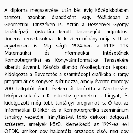
A diploma megszerzése után két évig középiskolában
tanított, azonban óraadóként vagy félállásban a
Geometriai Tanszéken is. Aztán a Bessenyei György
tanárképző főiskolára került tanársegéd, adjunktus,
docens beosztásokba, de közben néhány órája volt az
egyetemen is. Míg végül 1994-ben a KLTE TTK
Matematikai és Informatikai Intézetének
Komputergrafikai és Könyvtárinformatikai Tanszékére
sikerült átvenni. Később állandó főkollégiumot kapott.
Kidolgozta a Bevezetés a számítógépi grafikába c tárgy
programját és könyvet is írt hozzá, amely évente mintegy
200 hallgatót érint. Éveken át tanította a Nemlineáris
leképezések és a Konstruktív geometria c. tárgyat, és
kidolgozott még több tantárgyi programot is. Ő lett az
Informatikai Diákkör és a Komputergrafika szeminárium
tantárgy vezetője. Irányításával több diákköri dolgozat
született, amelyek közül kiemelkedő az 1999-es évi
OTDK, amikor egy hallgatója országos első, míg egy