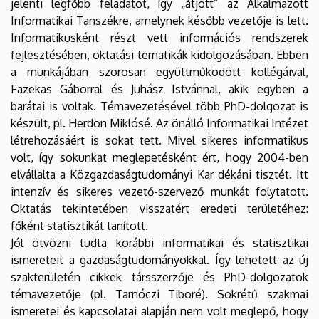
jelenti legfőbb feladatot, így „átjött” az Alkalmazott
Informatikai Tanszékre, amelynek később vezetője is lett.
Informatikusként részt vett információs rendszerek
fejlesztésében, oktatási tematikák kidolgozásában. Ebben
a munkájában szorosan együttműködött kollégáival,
Fazekas Gáborral és Juhász Istvánnal, akik egyben a
barátai is voltak. Témavezetésével több PhD-dolgozat is
készült, pl. Herdon Miklósé. Az önálló Informatikai Intézet
létrehozásáért is sokat tett. Mivel sikeres informatikus
volt, így sokunkat meglepetésként ért, hogy 2004-ben
elvállalta a Közgazdaságtudományi Kar dékáni tisztét. Itt
intenzív és sikeres vezető-szervező munkát folytatott.
Oktatás tekintetében visszatért eredeti területéhez:
főként statisztikát tanított.
Jól ötvözni tudta korábbi informatikai és statisztikai
ismereteit a gazdaságtudományokkal. Így lehetett az új
szakterületén cikkek társszerzője és PhD-dolgozatok
témavezetője (pl. Tarnóczi Tiboré). Sokrétű szakmai
ismeretei és kapcsolatai alapján nem volt meglepő, hogy