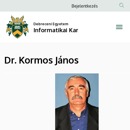
Dr.
Ugrás
Anonim
Bejelentkezés
a
Felhasználói
Kormos
tartalomra
fiók
Debreceni Egyetem
János
Informatikai Kar
menüje
|
Informatikai
Dr. Kormos János
Kar