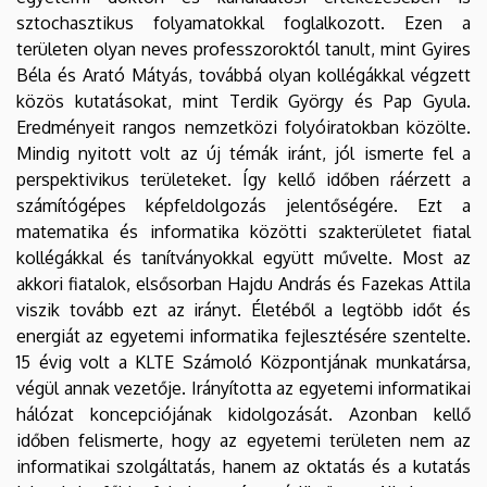
sztochasztikus folyamatokkal foglalkozott. Ezen a
területen olyan neves professzoroktól tanult, mint Gyires
Béla és Arató Mátyás, továbbá olyan kollégákkal végzett
közös kutatásokat, mint Terdik György és Pap Gyula.
Eredményeit rangos nemzetközi folyóiratokban közölte.
Mindig nyitott volt az új témák iránt, jól ismerte fel a
perspektivikus területeket. Így kellő időben ráérzett a
számítógépes képfeldolgozás jelentőségére. Ezt a
matematika és informatika közötti szakterületet fiatal
kollégákkal és tanítványokkal együtt művelte. Most az
akkori fiatalok, elsősorban Hajdu András és Fazekas Attila
viszik tovább ezt az irányt. Életéből a legtöbb időt és
energiát az egyetemi informatika fejlesztésére szentelte.
15 évig volt a KLTE Számoló Központjának munkatársa,
végül annak vezetője. Irányította az egyetemi informatikai
hálózat koncepciójának kidolgozását. Azonban kellő
időben felismerte, hogy az egyetemi területen nem az
informatikai szolgáltatás, hanem az oktatás és a kutatás