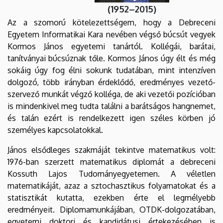
(1952–2015)
Az a szomorú kötelezettségem, hogy a Debreceni
Egyetem Informatikai Kara nevében végső búcsút vegyek
Kormos János egyetemi tanártól. Kollégái, barátai,
tanítványai búcsúznak tőle. Kormos János úgy élt és még
sokáig úgy fog élni sokunk tudatában, mint intenzíven
dolgozó, több irányban érdeklődő, eredményes vezető-
szervező munkát végző kolléga, de aki vezetői pozícióban
is mindenkivel meg tudta találni a barátságos hangnemet,
és talán ezért is rendelkezett igen széles körben jó
személyes kapcsolatokkal.
János elsődleges szakmáját tekintve matematikus volt:
1976-ban szerzett matematikus diplomát a debreceni
Kossuth Lajos Tudományegyetemen. A véletlen
matematikáját, azaz a sztochasztikus folyamatokat és a
statisztikát kutatta, ezekben érte el legmélyebb
eredményeit. Diplomamunkájában, OTDK-dolgozatában,
egyetemi doktori és kandidátusi értekezésében is