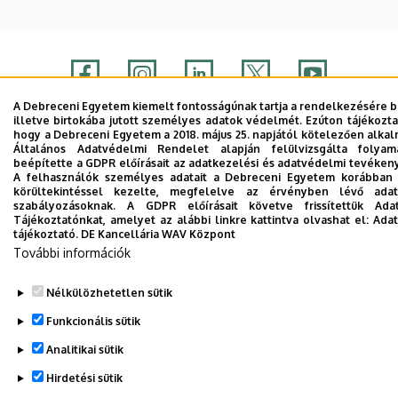
A Debreceni Egyetem kiemelt fontosságúnak tartja a rendelkezésére b
illetve birtokába jutott személyes adatok védelmét. Ezúton tájékozta
Adatvédelem
Adatvédelem
hogy a Debreceni Egyetem a 2018. május 25. napjától kötelezően alk
Általános Adatvédelmi Rendelet alapján felülvizsgálta folyam
Technikai információk
beépítette a GDPR előírásait az adatkezelési és adatvédelmi tevéke
A felhasználók személyes adatait a Debreceni Egyetem korábban i
körültekintéssel kezelte, megfelelve az érvényben lévő adat
szabályozásoknak. A GDPR előírásait követve frissítettük Ada
Copyright © 2026 Unideb
Tájékoztatónkat, amelyet az alábbi linkre kattintva olvashat el:
Adat
tájékoztató.
DE Kancellária WAV Központ
További információk
Nélkülözhetetlen sütik
Funkcionális sütik
Analitikai sütik
Hirdetési sütik