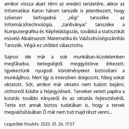
amikor vissza akart térni az eredeti területére, akkor az
Informatikai Karon három tanszék is jelentkezett, hogy
szívesen befogadná: „régi” tanszéke az
Információtechnológia, „tanítványai” tanszéke a
Kumputergrafika és Képfeldolgozás, továbbá a statisztikát
művelő Alkalmazott Matematika és Valószínűségszámítás
Tanszék. Végül ez utóbbit választotta.
Sajnos ide már a sok munkában-küzdelemben
megfáradva, betegségtől meggyötörve érkezett.
Igyekeztünk nyugodt körülményeket biztosítani a
munkájához. Mert így is intenzíven dolgozott, főleg sokat
oktatott. Sőt, amikor már oktatni nem tudott bejárni,
otthonról küldte a feljegyzéseit. Terveket vetett papírra a
kutatás további irányairól és az oktatás fejlesztéséről.
Tette ezt annak biztos tudatában is, hogy a tervek
megvalósításában Ő már nem tud majd részt venni…
Legutóbbi frissítés:
2023. 01. 26. 17:57