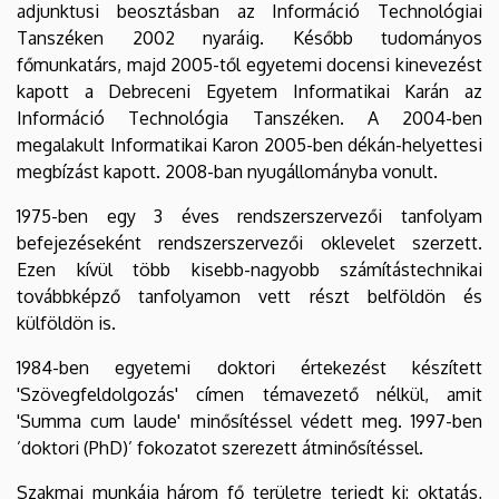
adjunktusi beosztásban az Információ Technológiai
Tanszéken 2002 nyaráig. Később tudományos
főmunkatárs, majd 2005-től egyetemi docensi kinevezést
kapott a Debreceni Egyetem Informatikai Karán az
Információ Technológia Tanszéken. A 2004-ben
megalakult Informatikai Karon 2005-ben dékán-helyettesi
megbízást kapott. 2008-ban nyugállományba vonult.
1975-ben egy 3 éves rendszerszervezői tanfolyam
befejezéseként rendszerszervezői oklevelet szerzett.
Ezen kívül több kisebb-nagyobb számítástechnikai
továbbképző tanfolyamon vett részt belföldön és
külföldön is.
1984-ben egyetemi doktori értekezést készített
'Szövegfeldolgozás' címen témavezető nélkül, amit
'Summa cum laude' minősítéssel védett meg. 1997-ben
’doktori (PhD)’ fokozatot szerezett átminősítéssel.
Szakmai munkája három fő területre terjedt ki: oktatás,