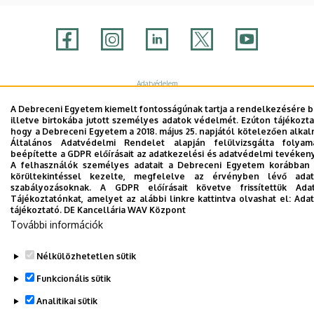
Adatvédelem
Adatvédelem
Technikai információk
A Debreceni Egyetem kiemelt fontosságúnak tartja a rendelkezésére b
illetve birtokába jutott személyes adatok védelmét. Ezúton tájékozta
hogy a Debreceni Egyetem a 2018. május 25. napjától kötelezően alk
Általános Adatvédelmi Rendelet alapján felülvizsgálta folyam
Copyright © 2026 Unideb
beépítette a GDPR előírásait az adatkezelési és adatvédelmi tevéke
A felhasználók személyes adatait a Debreceni Egyetem korábban i
körültekintéssel kezelte, megfelelve az érvényben lévő adat
szabályozásoknak. A GDPR előírásait követve frissítettük Ada
Tájékoztatónkat, amelyet az alábbi linkre kattintva olvashat el:
Adat
tájékoztató.
DE Kancellária WAV Központ
További információk
Nélkülözhetetlen sütik
Funkcionális sütik
Analitikai sütik