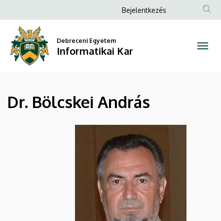
Dr.
Ugrás
Anonim
Bejelentkezés
a
Felhasználói
Bölcskei
tartalomra
fiók
Debreceni Egyetem
András
Informatikai Kar
menüje
|
Informatikai
Dr. Bölcskei András
Kar