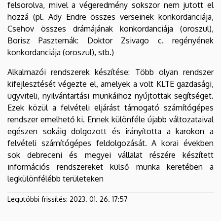
felsorolva, mivel a végeredmény sokszor nem jutott el
hozzá (pl. Ady Endre összes verseinek konkordanciája,
Csehov összes drámájának konkordanciája (oroszul),
Borisz Paszternák: Doktor Zsivago c. regényének
konkordanciája (oroszul), stb.)
Alkalmazói rendszerek készítése: Több olyan rendszer
kifejlesztését végezte el, amelyek a volt KLTE gazdasági,
ügyviteli, nyilvántartási munkáihoz nyújtottak segítséget.
Ezek közül a felvételi eljárást támogató számítógépes
rendszer emelhető ki. Ennek különféle újabb változataival
egészen sokáig dolgozott és irányította a karokon a
felvételi számítógépes feldolgozását. A korai években
sok debreceni és megyei vállalat részére készített
információs rendszereket külső munka keretében a
legkülönfélébb területeken
Legutóbbi frissítés:
2023. 01. 26. 17:57