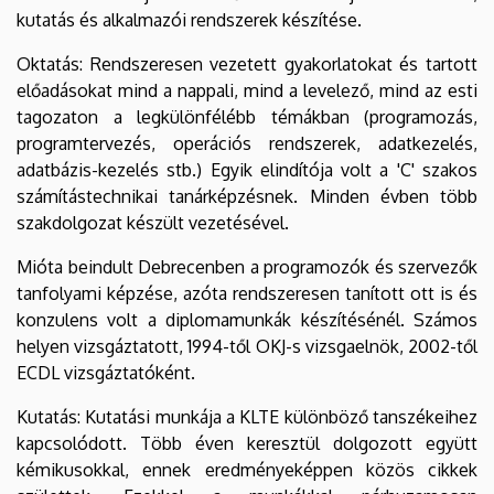
kutatás és alkalmazói rendszerek készítése.
Oktatás: Rendszeresen vezetett gyakorlatokat és tartott
előadásokat mind a nappali, mind a levelező, mind az esti
tagozaton a legkülönfélébb témákban (programozás,
programtervezés, operációs rendszerek, adatkezelés,
adatbázis-kezelés stb.) Egyik elindítója volt a 'C' szakos
számítástechnikai tanárképzésnek. Minden évben több
szakdolgozat készült vezetésével.
Mióta beindult Debrecenben a programozók és szervezők
tanfolyami képzése, azóta rendszeresen tanított ott is és
konzulens volt a diplomamunkák készítésénél. Számos
helyen vizsgáztatott, 1994-től OKJ-s vizsgaelnök, 2002-től
ECDL vizsgáztatóként.
Kutatás: Kutatási munkája a KLTE különböző tanszékeihez
kapcsolódott. Több éven keresztül dolgozott együtt
kémikusokkal, ennek eredményeképpen közös cikkek