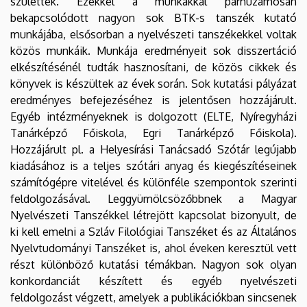
születtek. Ezekkel a munkákkal párhuzamosan
bekapcsolódott nagyon sok BTK-s tanszék kutató
munkájába, elsősorban a nyelvészeti tanszékekkel voltak
közös munkáik. Munkája eredményeit sok disszertáció
elkészítésénél tudták hasznosítani, de közös cikkek és
könyvek is készültek az évek során. Sok kutatási pályázat
eredményes befejezéséhez is jelentősen hozzájárult.
Egyéb intézményeknek is dolgozott (ELTE, Nyíregyházi
Tanárképző Főiskola, Egri Tanárképző Főiskola).
Hozzájárult pl. a Helyesírási Tanácsadó Szótár legújabb
kiadásához is a teljes szótári anyag és kiegészítéseinek
számítógépre vitelével és különféle szempontok szerinti
feldolgozásával. Leggyümölcsözőbbnek a Magyar
Nyelvészeti Tanszékkel létrejött kapcsolat bizonyult, de
ki kell emelni a Szláv Filológiai Tanszéket és az Általános
Nyelvtudományi Tanszéket is, ahol éveken keresztül vett
részt különböző kutatási témákban. Nagyon sok olyan
konkordanciát készített és egyéb nyelvészeti
feldolgozást végzett, amelyek a publikációkban sincsenek