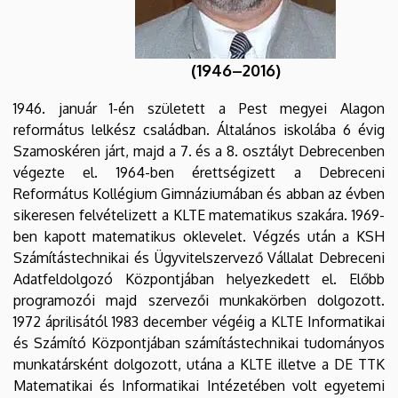
(1946–2016)
1946. január 1-én született a Pest megyei Alagon
református lelkész családban. Általános iskolába 6 évig
Szamoskéren járt, majd a 7. és a 8. osztályt Debrecenben
végezte el. 1964-ben érettségizett a Debreceni
Református Kollégium Gimnáziumában és abban az évben
sikeresen felvételizett a KLTE matematikus szakára. 1969-
ben kapott matematikus oklevelet. Végzés után a KSH
Számítástechnikai és Ügyvitelszervező Vállalat Debreceni
Adatfeldolgozó Központjában helyezkedett el. Előbb
programozói majd szervezői munkakörben dolgozott.
1972 áprilisától 1983 december végéig a KLTE Informatikai
és Számító Központjában számítástechnikai tudományos
munkatársként dolgozott, utána a KLTE illetve a DE TTK
Matematikai és Informatikai Intézetében volt egyetemi