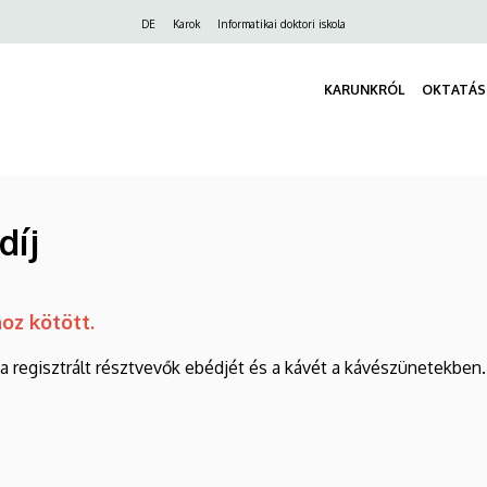
Felső
DE
Karok
Informatikai doktori iskola
navigáció
KARUNKRÓL
OKTATÁS
díj
oz kötött.
 a regisztrált résztvevők ebédjét és a kávét a kávészünetekben