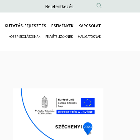
Anonim
Bejelentkezés
Felhasználói
fiók
KUTATÁS-FEJLESZTÉS
ESEMÉNYEK
KAPCSOLAT
Fő
menüje
KÖZÉPISKOLÁSOKNAK
FELVÉTELIZŐKNEK
HALLGATÓKNAK
navigáció
Másodlagos
navigáció
.