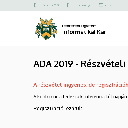
ADA
Ugrás
Felső
+36 52 512 900
Telefonkönyv
e-mail
a
kapcsolat
2019
tartalomra
menü
-
Debreceni Egyetem
Informatikai Kar
Részvételi
díj
ADA 2019 - Részvételi 
|
Informatikai
A részvétel ingyenes, de regisztrációh
Kar
A konferencia fedezi a konferencia két napján
Regisztráció lezárult.