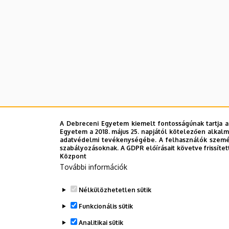
A Debreceni Egyetem kiemelt fontosságúnak tartja a
Legutóbbi frissítés:
2023. 02. 23. 11:49
Egyetem a 2018. május 25. napjától kötelezően alkalm
adatvédelmi tevékenységébe. A felhasználók személ
szabályozásoknak. A GDPR előírásait követve frissítet
Központ
További információk
Nélkülözhetetlen sütik
Funkcionális sütik
Analitikai sütik