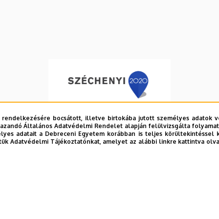
 rendelkezésére bocsátott, illetve birtokába jutott személyes adatok v
azandó Általános Adatvédelmi Rendelet alapján felülvizsgálta folyamata
yes adatait a Debreceni Egyetem korábban is teljes körültekintéssel 
tük Adatvédelmi Tájékoztatónkat, amelyet az alábbi linkre kattintva olv