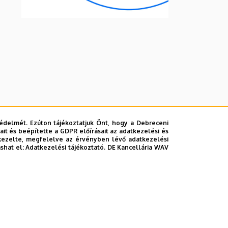
édelmét. Ezúton tájékoztatjuk Önt, hogy a Debreceni
it és beépítette a GDPR előírásait az adatkezelési és
kezelte, megfelelve az érvényben lévő adatkezelési
ashat el:
Adatkezelési tájékoztató.
DE Kancellária WAV