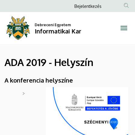
ADA
Ugrás
Anonim
Bejelentkezés
a
Felhasználói
2019
tartalomra
fiók
Debreceni Egyetem
-
Informatikai Kar
menüje
Helyszín
|
ADA 2019 - Helyszín
Informatikai
Kar
A konferencia helyszíne