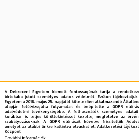
A Debreceni Egyetem kiemelt fontosságúnak tartja a rendelkezés
birtokába jutott személyes adatok védelmét. Ezúton tájékoztatju
Egyetem a 2018. május 25. napjától kötelezően alkalmazandó Általá
alapján felülvizsgálta folyamatait és beépítette a GDPR előírá
adatvédelmi tevékenységébe. A felhasználók személyes adatai
korábban is teljes körültekintéssel kezelte, megfelelve az érvé
szabályozásoknak. A GDPR előírásait követve frissítettük Adatv
amelyet az alábbi linkre kattintva olvashat el:
Adatkezelési tájékozt
Központ
További információk