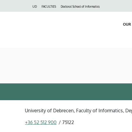
Felső
UD
FACULTIES
Doctoral School of Informatics
navigáció
OUR 
University of Debrecen, Faculty of Informatics, D
+36 52 512 900
75122