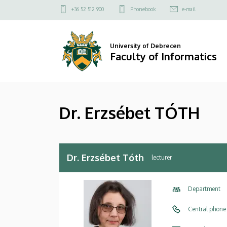
Dr.
Skip
Felső
+36 52 512 900
Phonebook
e-mail
to
kapcsolat
Erzsébet
main
menü
content
TÓTH
University of Debrecen
Faculty of Informatics
|
Faculty
Dr. Erzsébet TÓTH
of
Informatics
Dr. Erzsébet Tóth
lecturer
Department
Central phone