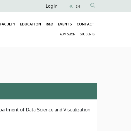
Anonim
Log in
HU
EN
Felhasználói
fiók
FACULTY
EDUCATION
R&D
EVENTS
CONTACT
Fő
menüje
ADMISSION
STUDENTS
navigáció
Másodlagos
navigáció
epartment of Data Science and Visualization