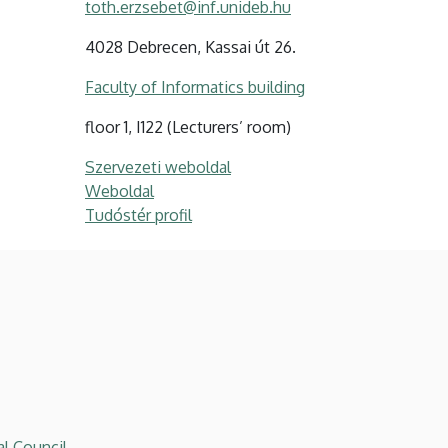
toth.erzsebet@inf.unideb.hu
4028 Debrecen, Kassai út 26.
Faculty of Informatics building
floor 1, I122 (Lecturers’ room)
Szervezeti weboldal
Weboldal
Tudóstér profil
l Council