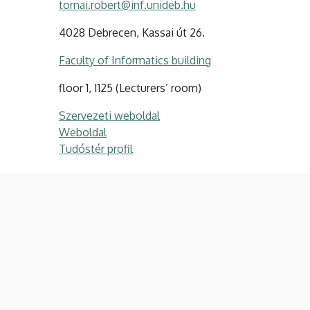
tornai.robert@inf.unideb.hu
4028 Debrecen, Kassai út 26.
Faculty of Informatics building
floor 1, I125 (Lecturers’ room)
Szervezeti weboldal
Weboldal
Tudóstér profil