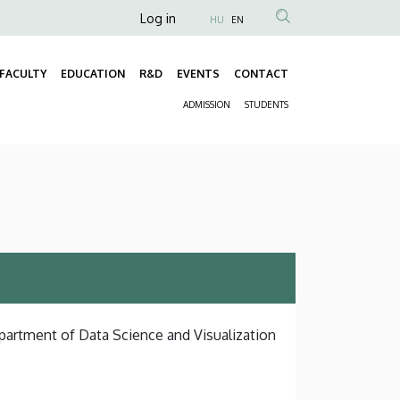
Anonim
Log in
HU
EN
Felhasználói
fiók
FACULTY
EDUCATION
R&D
EVENTS
CONTACT
Fő
menüje
ADMISSION
STUDENTS
navigáció
Másodlagos
navigáció
epartment of Data Science and Visualization