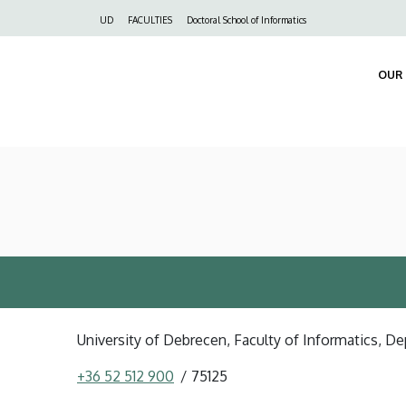
Felső
UD
FACULTIES
Doctoral School of Informatics
navigáció
OUR 
University of Debrecen, Faculty of Informatics, D
+36 52 512 900
75125