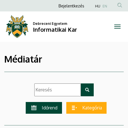
|
Ugrás
Anonim
Bejelentkezés
HU
EN
a
Felhasználói
Informatikai
tartalomra
fiók
Debreceni Egyetem
Kar
Informatikai Kar
menüje
Médiatár
Időrend
Kategória