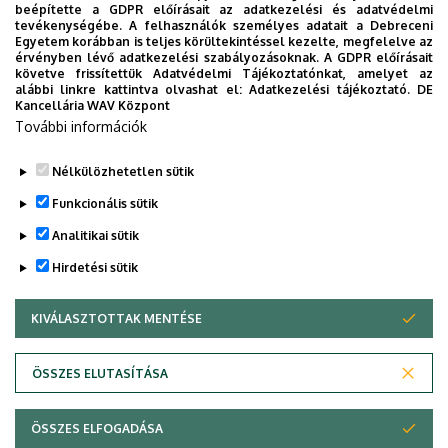
beépítette a GDPR előírásait az adatkezelési és adatvédelmi
tevékenységébe. A felhasználók személyes adatait a Debreceni
2022.01.08
Egyetem korábban is teljes körültekintéssel kezelte, megfelelve az
Nemes Tihamér Nemzetközi Programozási Verseny -
érvényben lévő adatkezelési szabályozásoknak. A GDPR előírásait
területi forduló
követve frissítettük Adatvédelmi Tájékoztatónkat, amelyet az
alábbi linkre kattintva olvashat el:
Adatkezelési tájékoztató.
DE
Kancellária WAV Központ
További információk
TOVÁBBI ALBUMOK
Nélkülözhetetlen sütik
Funkcionális sütik
Analitikai sütik
Hirdetési sütik
KIVÁLASZTOTTAK MENTÉSE
WITHDRAW CONSENT
Adatvédelem
Adatvédelem
ÖSSZES ELUTASÍTÁSA
Technikai információk
ÖSSZES ELFOGADÁSA